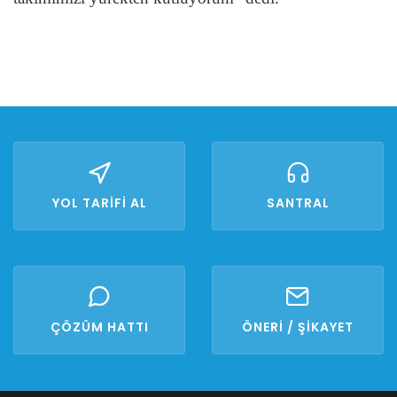
YOL TARİFİ AL
SANTRAL
ÇÖZÜM HATTI
ÖNERİ / ŞİKAYET