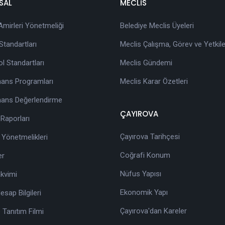
SAL
MECLİS
 Amirleri Yönetmeliği
Belediye Meclis Üyeleri
tandartları
Meclis Çalışma, Görev ve Yetkile
ol Standartları
Meclis Gündemi
ans Programları
Meclis Karar Özetleri
ans Değerlendirme
ÇAYIROVA
 Raporları
Çayırova Tarihçesi
 Yönetmelikleri
Coğrafi Konum
er
Nüfus Yapısı
akvimi
Ekonomik Yapı
sap Bilgileri
Çayırova'dan Kareler
 Tanıtım Filmi