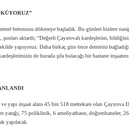
ÖKÜYORUZ”
temel betonunu dökmeye başladık. Bu günleri bizlere nasi
şunları aktardı; “Değerli Çayırovalı kardeşlerim, bildiğin
r şekilde yapıyoruz. Daha birkaç gün önce demirini bağladı
ardeşlerimizin de burada şifa bulacağı bir hastane inşaatın
ANLANDI
ve yapı inşaat alanı 45 bin 518 metrekare olan Çayırova D
m yatağı, 75 poliklinik, 6 ameliyathane, doğumhaneler, 26 
ak yapılacak.