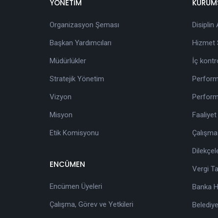
YÖNETİM
KURUM
Organizasyon Şeması
Disiplin
Başkan Yardımcıları
Hizmet S
Müdürlükler
İç kontr
Stratejik Yönetim
Perform
Vizyon
Perform
Misyon
Faaliyet
Etik Komisyonu
Çalışma
Dilekçel
ENCÜMEN
Vergi T
Encümen Üyeleri
Banka He
Çalışma, Görev ve Yetkileri
Belediye