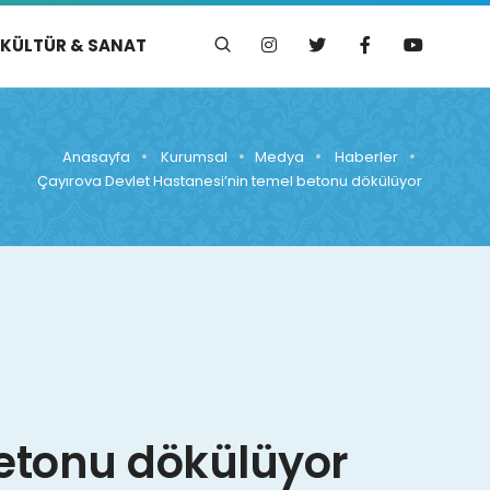
KÜLTÜR & SANAT
Anasayfa
Kurumsal
Medya
Haberler
Çayırova Devlet Hastanesi’nin temel betonu dökülüyor
betonu dökülüyor