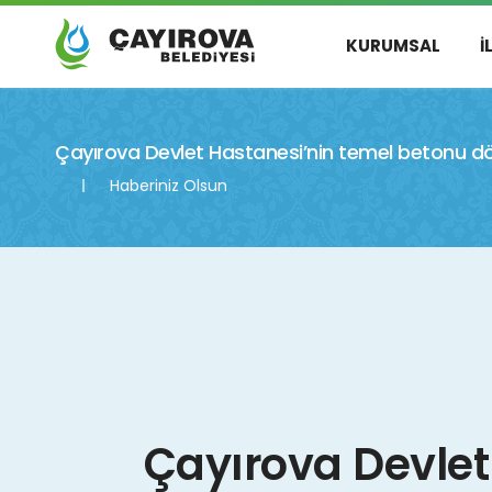
KURUMSAL
İ
Çayırova Devlet Hastanesi’nin temel betonu d
Haberiniz Olsun
Çayırova Devlet