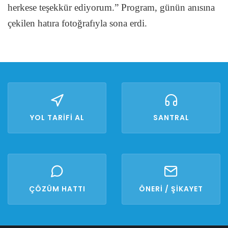
herkese teşekkür ediyorum.” Program, günün anısına
çekilen hatıra fotoğrafıyla sona erdi.
YOL TARİFİ AL
SANTRAL
ÇÖZÜM HATTI
ÖNERİ / ŞİKAYET