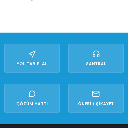
YOL TARİFİ AL
SANTRAL
ÇÖZÜM HATTI
ÖNERİ / ŞİKAYET