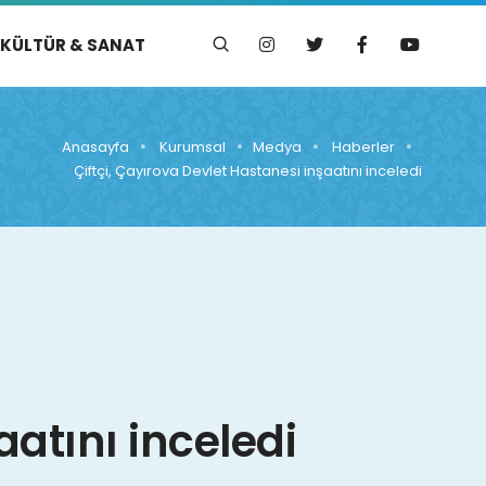
KÜLTÜR & SANAT
Anasayfa
Kurumsal
Medya
Haberler
Çiftçi, Çayırova Devlet Hastanesi inşaatını inceledi
aatını inceledi