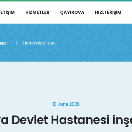
LETIŞIM
HIZMETLER
ÇAYIROVA
HIZLI ERIŞIM
ledi
Haberiniz Olsun
10 June 2026
va Devlet Hastanesi inş