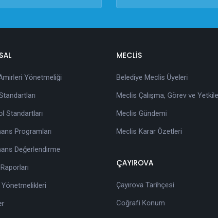
SAL
MECLİS
 Amirleri Yönetmeliği
Belediye Meclis Üyeleri
tandartları
Meclis Çalışma, Görev ve Yetkile
ol Standartları
Meclis Gündemi
ans Programları
Meclis Karar Özetleri
ans Değerlendirme
ÇAYIROVA
 Raporları
Çayırova Tarihçesi
 Yönetmelikleri
Coğrafi Konum
er