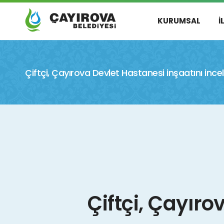
KURUMSAL
İ
Çiftçi, Çayırova Devlet Hastanesi inşaatını ince
Çiftçi, Çayıro