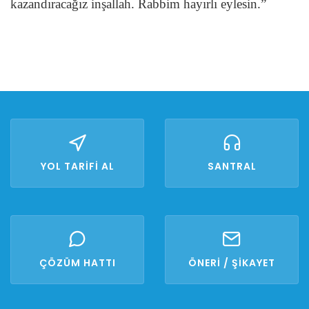
kazandıracağız inşallah. Rabbim hayırlı eylesin.”
YOL TARİFİ AL
SANTRAL
ÇÖZÜM HATTI
ÖNERİ / ŞİKAYET