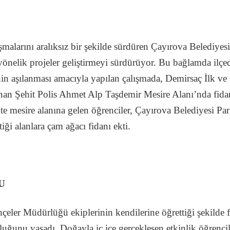
şmalarını aralıksız bir şekilde sürdüren Çayırova Belediyes
 yönelik projeler geliştirmeyi sürdürüyor. Bu bağlamda ilç
nin aşılanması amacıyla yapılan çalışmada, Demirsaç İlk ve 
n Şehit Polis Ahmet Alp Taşdemir Mesire Alanı’nda fidanl
ikte mesire alanına gelen öğrenciler, Çayırova Belediyesi 
tiği alanlara çam ağacı fidanı ekti.
U
eler Müdürlüğü ekiplerinin kendilerine öğrettiği şekilde fi
luğunu yaşadı. Doğayla iç içe gerçekleşen etkinlik öğrenci