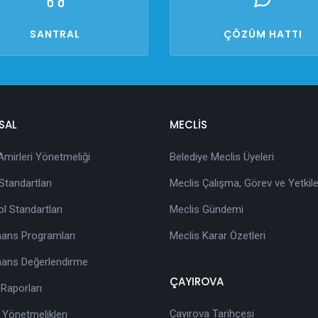
SANTRAL
ÇÖZÜM HATTI
SAL
MECLİS
 Amirleri Yönetmeliği
Belediye Meclis Üyeleri
tandartları
Meclis Çalışma, Görev ve Yetkile
ol Standartları
Meclis Gündemi
ans Programları
Meclis Karar Özetleri
ans Değerlendirme
ÇAYIROVA
 Raporları
Çayırova Tarihçesi
 Yönetmelikleri