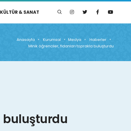
KÜLTÜR & SANAT
Anasayfa
Kurumsal
Medya
Haberler
Minik öğrenciler, fidanları toprakla buluşturdu
a buluşturdu