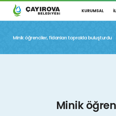
KURUMSAL
İ
Minik öğrenciler, fidanları toprakla buluşturdu
Minik öğren