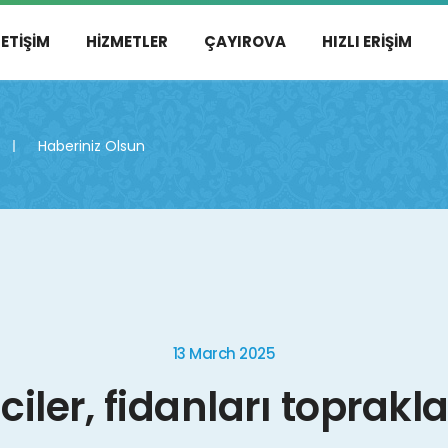
LETIŞIM
HIZMETLER
ÇAYIROVA
HIZLI ERIŞIM
Haberiniz Olsun
13 March 2025
ciler, fidanları toprakl