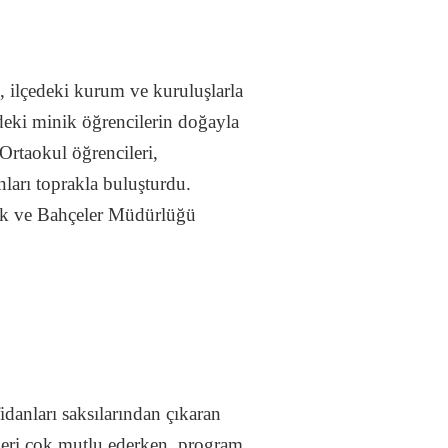
i, ilçedeki kurum ve kuruluşlarla
edeki minik öğrencilerin doğayla
Ortaokul öğrencileri,
arı toprakla buluşturdu.
Park ve Bahçeler Müdürlüğü
danları saksılarından çıkaran
leri çok mutlu ederken, program