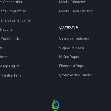
ol Standartları
Meclis Gündemi
ans Programları
Meclis Karar Özetleri
ans Değerlendirme
ÇAYIROVA
 Raporları
Çayırova Tarihçesi
 Yönetmelikleri
Coğrafi Konum
er
Nüfus Yapısı
akvimi
Ekonomik Yapı
sap Bilgileri
Çayırova'dan Kareler
 Tanıtım Filmi