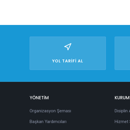
YOL TARİFİ AL
YÖNETİM
KURUM
Organizasyon Şeması
Disiplin
Başkan Yardımcıları
Hizmet S