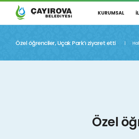
KURUMSAL
İ
Özel öğrenciler, Uçak Park’ı ziyaret etti
Hab
Özel öğr