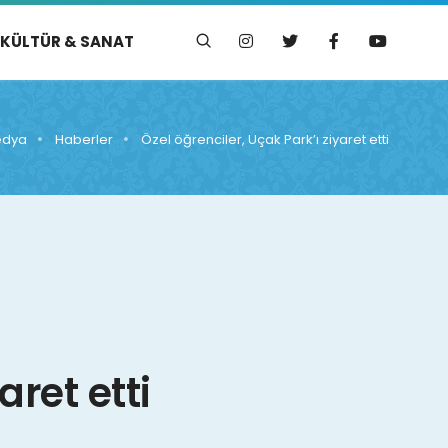
KÜLTÜR & SANAT
dya
Haberler
Özel öğrenciler, Uçak Park’ı ziyaret etti
aret etti