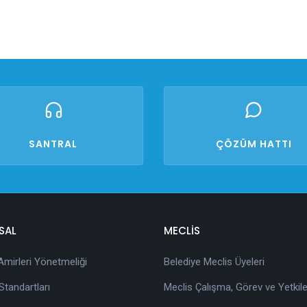
SANTRAL
ÇÖZÜM HATTI
SAL
MECLİS
 Amirleri Yönetmeliği
Belediye Meclis Üyeleri
tandartları
Meclis Çalışma, Görev ve Yetkile