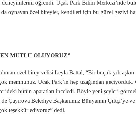
k deneyimlerini öğrendi. Uçak Park Bilim Merkezi’nde bul
r da oynayan özel bireyler, kendileri için bu güzel geziyi h
TEN MUTLU OLUYORUZ”
lunan özel birey velisi Leyla Battal, “Bir buçuk yılı aşkın
 çok memnunuz. Uçak Park’ın hep uzağından geçiyorduk. Ç
 içerideki bütün aparatları inceledi. Böyle yeni şeyleri gö
 de Çayırova Belediye Başkanımız Bünyamin Çiftçi’ye ve
ok teşekkür ediyoruz” dedi.