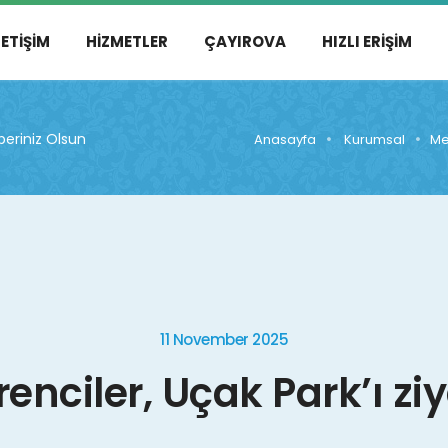
LETIŞIM
HIZMETLER
ÇAYIROVA
HIZLI ERIŞIM
eriniz Olsun
Anasayfa
Kurumsal
Me
11 November 2025
enciler, Uçak Park’ı ziy